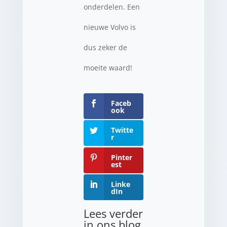
onderdelen. Een
nieuwe Volvo is
dus zeker de
moeite waard!
Faceb
ook
Twitte
r
Pinter
est
Linke
dIn
Lees verder
in ons blog