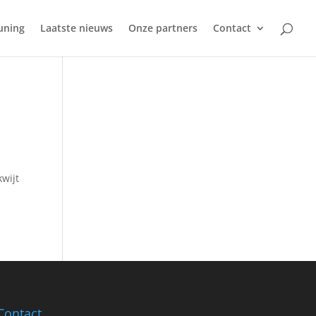
uning
Laatste nieuws
Onze partners
Contact
wijt
Contact