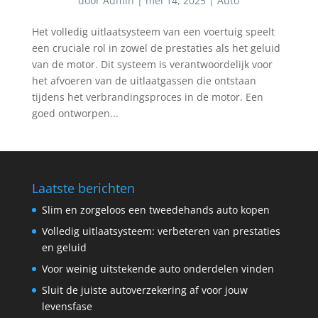
door
Admin
|
mei 14, 2025
|
Auto
Het volledig uitlaatsysteem van een voertuig speelt
een cruciale rol in zowel de prestaties als het geluid
van de motor. Dit systeem is verantwoordelijk voor
het afvoeren van de uitlaatgassen die ontstaan
tijdens het verbrandingsproces in de motor. Een
goed ontworpen...
Laatste berichten
Slim en zorgeloos een tweedehands auto kopen
Volledig uitlaatsysteem: verbeteren van prestaties
en geluid
Voor weinig uitstekende auto onderdelen vinden
Sluit de juiste autoverzekering af voor jouw
levensfase