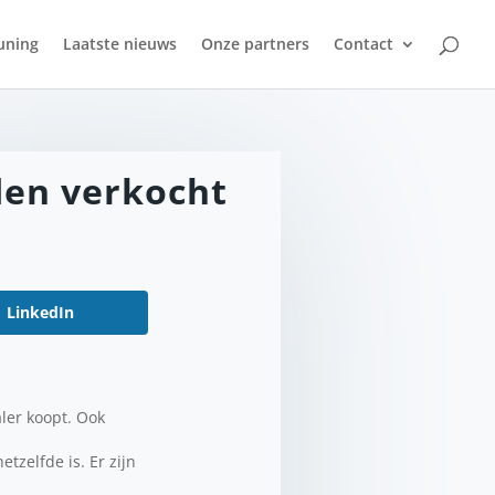
uning
Laatste nieuws
Onze partners
Contact
den verkocht
LinkedIn
aler koopt. Ook
tzelfde is. Er zijn