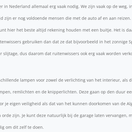
 in Nederland allemaal erg vaak nodig. We zijn vaak op de weg, in
jd zijn er nog voldoende mensen die met de auto af en aan reizen.
e kunt hier het beste altijd rekening houden met een buitje. Het is 
itenwissers gebruiken dan dat ze dat bijvoorbeeld in het zonnige 
 slijtage, dus daarom dat ruitenwissers ook erg vaak worden verk
chillende lampen voor zowel de verlichting van het interieur, als d
lampen, remlichten en de knipperlichten. Deze gaan op den duur ee
oor je eigen veiligheid als dat van het kunnen doorkomen van de A
 orde zijn. Je kunt deze natuurlijk bij de garage laten vervangen, m
g om dit zelf te doen.