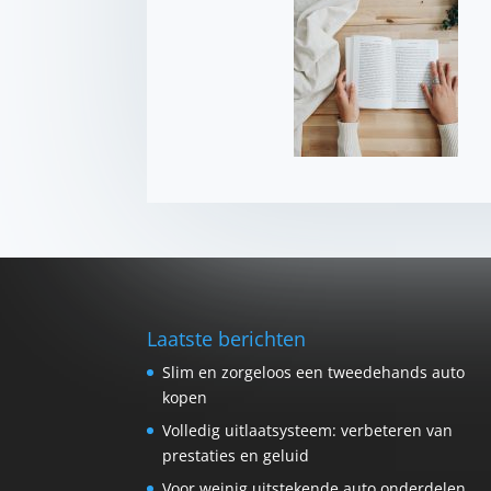
Laatste berichten
Slim en zorgeloos een tweedehands auto
kopen
Volledig uitlaatsysteem: verbeteren van
prestaties en geluid
Voor weinig uitstekende auto onderdelen