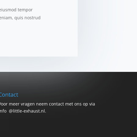
o eiusmod tempor
veniam, quis nostrud
Contact
Voor meer vragen neem contact met ons op via
info @little-exhaust.nl.