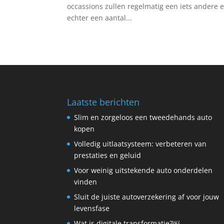
occassions zullen regelmatig een iets andere en
echter een aantal...
Laatste berichten
Slim en zorgeloos een tweedehands auto
kopen
Volledig uitlaatsysteem: verbeteren van
prestaties en geluid
Voor weinig uitstekende auto onderdelen
vinden
Sluit de juiste autoverzekering af voor jouw
levensfase
Wat is digitale transformatie?￼