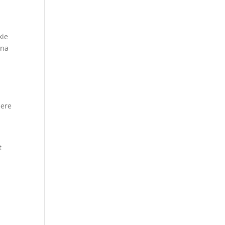
kie
 na
dere
t