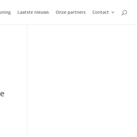
uning
Laatste nieuws
Onze partners
Contact
ie
-