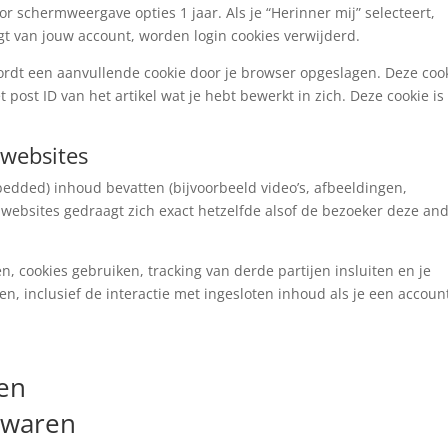
or schermweergave opties 1 jaar. Als je “Herinner mij” selecteert,
gt van jouw account, worden login cookies verwijderd.
wordt een aanvullende cookie door je browser opgeslagen. Deze coo
 post ID van het artikel wat je hebt bewerkt in zich. Deze cookie is
 websites
edded) inhoud bevatten (bijvoorbeeld video’s, afbeeldingen,
e websites gedraagt zich exact hetzelfde alsof de bezoeker deze an
, cookies gebruiken, tracking van derde partijen insluiten en je
n, inclusief de interactie met ingesloten inhoud als je een accoun
len
ewaren