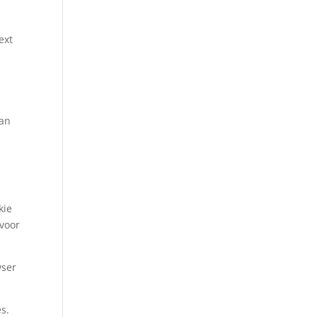
ext
van
kie
 voor
wser
s.