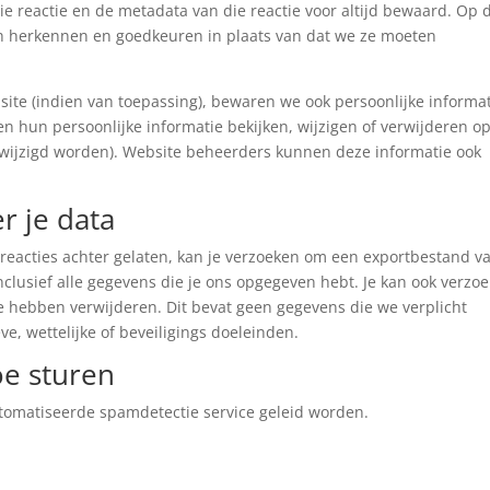
ie reactie en de metadata van die reactie voor altijd bewaard. Op 
h herkennen en goedkeuren in plaats van dat we ze moeten
site (indien van toepassing), bewaren we ook persoonlijke informa
en hun persoonlijke informatie bekijken, wijzigen of verwijderen o
wijzigd worden). Website beheerders kunnen deze informatie ook
r je data
t reacties achter gelaten, kan je verzoeken om een exportbestand va
nclusief alle gegevens die je ons opgegeven hebt. Je kan ook verzo
je hebben verwijderen. Dit bevat geen gegevens die we verplicht
, wettelijke of beveiligings doeleinden.
oe sturen
tomatiseerde spamdetectie service geleid worden.